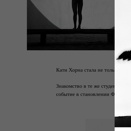
Кати Хорна стала не только нас
Знакомство в те же студенчески
событие в становлении Флор. Он