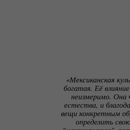
«Мексиканская куль
богатая. Её влияние
неизмеримо. Она 
естества, и благод
вещи конкретным обр
определить свою
"мексиканскую", пот