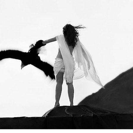
тавницей Гардуньо, но и вдохновила её исследовать соци
е годы с фотографии Мануэлем Альваресом Браво (1902–2
а бросила учёбу в академии и два года проработала его а