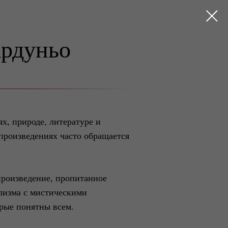
ардуньо
х, природе, литературе и
 произведениях часто обращается
произведение, пропитанное
лизма с мистическими
орые понятны всем.