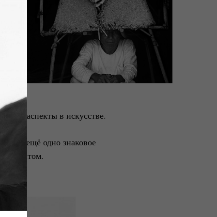
альные аспекты в искусстве.
002) – ещё одно знаковое
ссистентом.