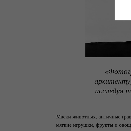
«Фотог
архитекту
исследуя т
Маски животных, античные грав
мягкие игрушки, фрукты и овощи