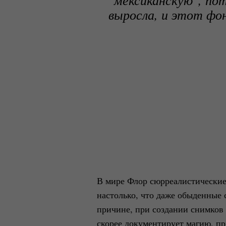
выросла, и этот фон
В мире Флор сюрреалистические
настолько, что даже обыденные 
причине, при создании снимков 
скорее документирует магию, п