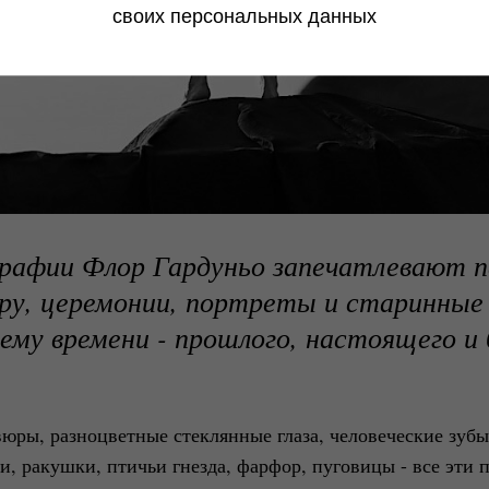
своих персональных данных
рафии Флор Гардуньо запечатлевают п
ру, церемонии, портреты и старинные
ему времени - прошлого, настоящего и
юры, разноцветные стеклянные глаза, человеческие зубы
, ракушки, птичьи гнезда, фарфор, пуговицы - все эти 