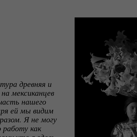
тура древняя и
 на мексиканцев
часть нашего
аря ей мы видим
азом. Я не могу
 работу как
ому что я здесь