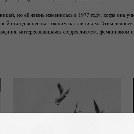
ницей, но её жизнь изменилась в 1977 году, когда она у
орый стал для неё настоящим наставником. Этим человек
ографиня, интересовавшаяся сюрреализмом, феминизмом 