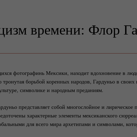
изм времени: Флор Г
ихся фотографинь Мексики, находит вдохновение в людя
о тронутая борьбой коренных народов, Гардуньо в своих
ультуре, символике и народным преданиям.
рдуньо представляет собой многослойное и лирическое 
редоточены характерные элементы мексиканского сюрреа
лобальными для всего мира архетипами и символами, кот