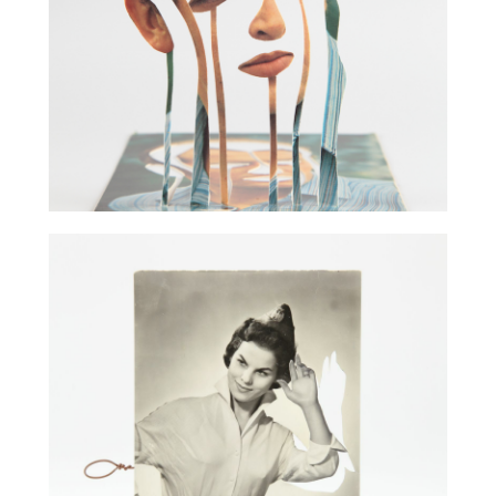
Кенсуке Коикэ переставляя и соединяя заново части на винтажных
фотографиях, купленных на блошиных рынках, придает им новое звучание и
смысл, превращая их в арт объекты!
Подпишись на FotoSlovo!
И читай журнал о фотографии, искусстве и
мультимедиа БЕСПЛАТНО!
Нажимая на кнопку, вы даете согласие на
обработку своих персональных данных